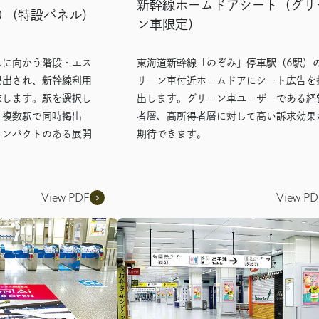
新幹線ホームドアシート（グリ
り（特設パネル）
ン車限定）
ムに向かう階段・エス
東海道新幹線「のぞみ」停車駅（6駅）
掲出され、新幹線利用
リーン車付近ホームドアにシート広告を
求します。駅を選択し
出します。グリーン車ユーザーである経
、複数駅で同時掲出
者層、高所得者層に対して高い訴求効果
インパクトのある展開
期待できます。
View PDF
View PD