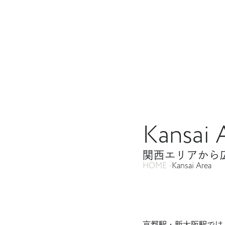
ホーム
Train
Kansai 
・
車内メディア
Station
・
メディアから広告を探す
関西エリアから
駅メディア
HOME
Kansai Area
エリアから広告を探す
Digital Signage
・
デジタルサイネー
東名阪ネットワーク
東京エリア
Event Space
・
静岡エリア
イベントスペース
名古屋エリア
京都駅・新大阪駅では
関西エリア