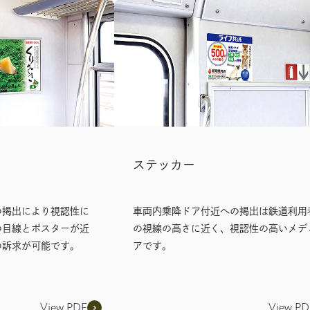
ステッカー
の掲出により視認性に
車両内乗降ドア付近への掲出は鉄道利用
の目線とポスターが近
の視線の高さに近く、視認性の高いメデ
の訴求が可能です。
アです。
View PDF
View PD