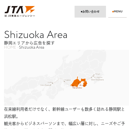
MENU
お問い合わせ
車内メディア
Shizuoka Area
ホーム
静岡エリアから広告を探す
駅メディア
HOME
Shizuoka Area
メディアから広告を探す
デジタルサイネージ
エリアから広告を探す
イベントスペース
東名阪ネットワーク
東京エリア
静岡エリア
サインボード
名古屋エリア
関西エリア
在来線利用者だけでなく、新幹線ユーザーも数多く訪れる静岡駅と
浜松駅。
特徴・データ
観光客からビジネスパーソンまで、幅広い層に対し、ニーズやご予