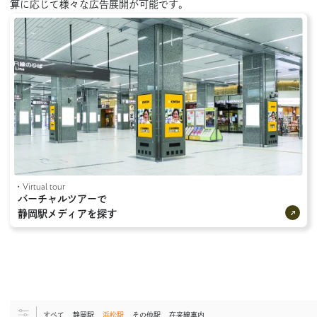
算に応じて様々な広告展開が可能です。
掲出にあたって
メディアガイド
お問い合わせ
・Virtual tour
バーチャルツアーで
静岡駅メディアを探す
コーポレートサイト
広告事業
ライセンス事業
採用情報
新卒採用
経験者採用
個人情報保護方針について
警備業に関する標識の掲示
すべて
静岡駅
浜松駅
その他駅
在来線車内