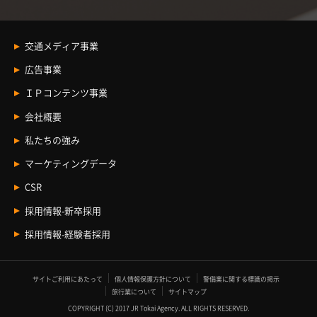
交通メディア事業
交通メディア事業
広告事業
車内メディア
広告事業 Index
ＩＰコンテンツ事業
駅メディア
観光プロモーション
ＩＰコンテンツ事業
会社概要
イベントスペース
BtoBコミュニケーション
ライセンス事業
企業情報
デジタルサイネージ
私たちの強み
エリアマーケティング
コンテンツ事業
トップメッセージ
BtoCコミュニケーション
マーケティングデータ
レントレ
JR東海エージェンシーの歩み
文化事業
CSR
私たちのビジョン
ライセンス事業
新卒採用
採用情報-新卒採用
経験者採用
採用情報-経験者採用
サイトご利用にあたって
個人情報保護方針について
警備業に関する標識の掲示
旅行業について
サイトマップ
COPYRIGHT (C) 2017 JR Tokai Agency. ALL RIGHTS RESERVED.