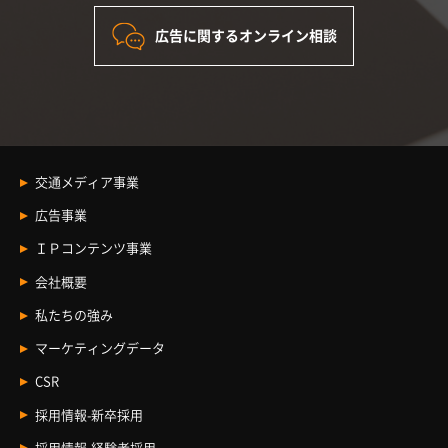
広告に関するオンライン相談
交通メディア事業
交通メディア事業
広告事業
車内メディア
広告事業 Index
ＩＰコンテンツ事業
駅メディア
観光プロモーション
ＩＰコンテンツ事業
会社概要
イベントスペース
BtoBコミュニケーション
ライセンス事業
企業情報
デジタルサイネージ
私たちの強み
エリアマーケティング
コンテンツ事業
トップメッセージ
BtoCコミュニケーション
マーケティングデータ
レントレ
JR東海エージェンシーの歩み
文化事業
CSR
私たちのビジョン
ライセンス事業
新卒採用
採用情報-新卒採用
経験者採用