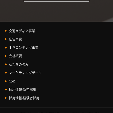
交通メディア事業
交通メディア事業
広告事業
車内メディア
広告事業 Index
ＩＰコンテンツ事業
駅メディア
観光プロモーション
ＩＰコンテンツ事業
会社概要
イベントスペース
BtoBコミュニケーション
ライセンス事業
企業情報
デジタルサイネージ
私たちの強み
エリアマーケティング
コンテンツ事業
トップメッセージ
BtoCコミュニケーション
マーケティングデータ
レントレ
JR東海エージェンシーの歩み
文化事業
CSR
私たちのビジョン
ライセンス事業
新卒採用
採用情報-新卒採用
経験者採用
採用情報-経験者採用