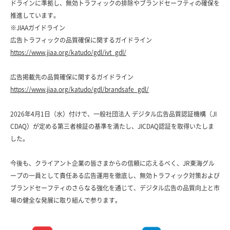
ドラインに準拠し、無効トラフィックの排除やブランドセーフティの確保を
推進しています。
※JIAA
ガイドライン
広告トラフィックの品質確保に関するガイドライン
https://www.jiaa.org/katudo/gdl/ivt_gdl/
広告掲載先の品質確保に関するガイドライン
https://www.jiaa.org/katudo/gdl/brandsafe_gdl/
2026
年
4
月
1
日（水）付けで、一般社団法人 デジタル広告品質認証機構（
JI
CDAQ
）が定める第三者検証の基準を満たし、
JICDAQ
認証を取得いたしま
した。
今後も、クライアント企業の皆さまからの信頼に応えるべく、
JR
東海グル
ープの一員として責任ある広告運用を徹底し、無効トラフィック対策および
ブランドセーフティのさらなる強化を通じて、デジタル広告の品質向上と市
場の健全な発展に取り組んで参ります。