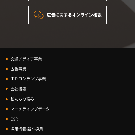
広告に関するオンライン相談
交通メディア事業
交通メディア事業
広告事業
車内メディア
広告事業 Index
ＩＰコンテンツ事業
駅メディア
観光プロモーション
ＩＰコンテンツ事業
会社概要
イベントスペース
BtoBコミュニケーション
ライセンス事業
企業情報
デジタルサイネージ
私たちの強み
エリアマーケティング
コンテンツ事業
トップメッセージ
BtoCコミュニケーション
マーケティングデータ
レントレ
JR東海エージェンシーの歩み
文化事業
CSR
私たちのビジョン
ライセンス事業
新卒採用
採用情報-新卒採用