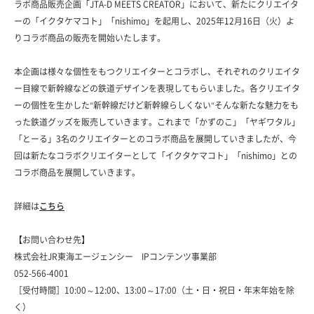
ラボ商品販売企画「JTA-D MEETS CREATOR」において、新たにクリエイタ
ーの「イクタケマコト」「nishimo」を起用し、2025年12月16日（火）よ
りコラボ商品の販売を開始いたします。
本企画は様々な個性をもつクリエイターとコラボし、それぞれのクリエイタ
ー目線で新幹線などの鉄道デザインを表現してもらいました。各クリエイタ
ーの個性を生かした"新幹線だけど新幹線らしくない"そんな新たな魅力をも
った鉄道グッズを販売していきます。これまで「かずのこ」「ヤギワタル」
「とーる」3名のクリエイターとのコラボ商品を展開していきましたが、今
回は新たなコラボクリエイターとして「イクタケマコト」「nishimo」との
コラボ商品を展開していきます。
詳細は
こちら
【お問い合わせ先】
株式会社
JR
東海エージェンシー
IP
コンテンツ事業部
052-566-4001
［受付時間］10:00～12:00、13:00～17:00（土・日・祝日・年末年始を除
く）