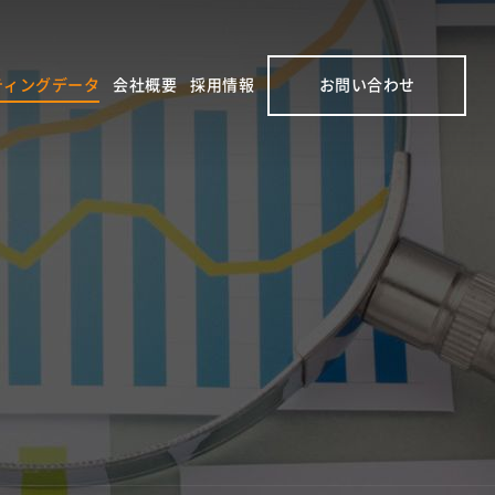
ティングデータ
会社概要
採用情報
お問い合わせ
お問い合わせ
域ブランド
企業情報
新卒採用
フォーム
B TO B
トップ
経験者採用
広告に関する
ニケーション
メッセージ
オンライン相談
屋市場調査
JTAの歩み
私たちの
ビジョン