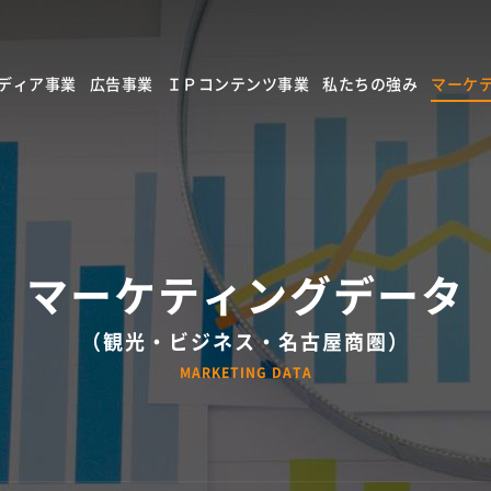
ディア事業
広告事業
ＩＰコンテンツ事業
私たちの強み
マーケ
メディア
観光プロモーション
ライセンス事業
地
メディア
BtoBコミュニケーション
コンテンツ事業
コミュ
トスペース
エリアマーケティング
レントレ
名古
マーケティングデータ
ルサイネージ
BtoCコミュニケーション
（観光・ビジネス・名古屋商圏）
文化事業
MARKETING DATA
事例紹介