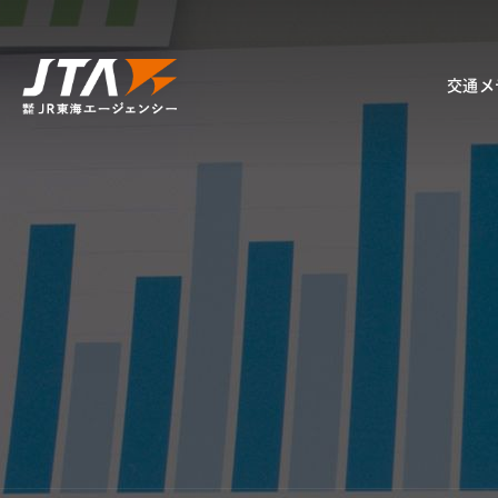
交通メ
車内
駅
イベン
デジタ