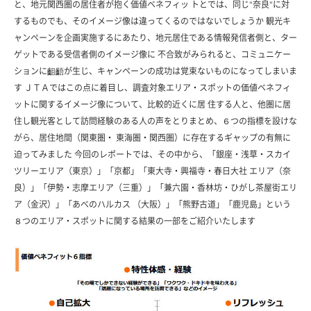
と、地元関西圏の居住者が抱く価値ベネフィッ トとでは、同じ"奈良"に対
するものでも、そのイメージ像は違ってくるのではないでしょうか 観光キ
ャンペーンを企画実施するにあたり、地元居住である情報発信者側と、ター
ゲットである受信者側のイメージ像に 不合致がみられると、コミュニケー
ションに齟齬が生じ、キャンペーンの成功は覚束ないものになってしまいま
す ＪＴＡではこの点に着目し、調査対象エリア・スポットの価値ベネフィ
ットに関するイメージ像について、比較的近くに居 住する人と、他圏に居
住し観光客として訪問経験のある人の声をとりまとめ、６つの指標を設けな
がら、居住地間（関東圏・ 東海圏・関西圏）に存在するギャップの有無に
迫ってみました 今回のレポートでは、その中から、「銀座・浅草・スカイ
ツリーエリア（東京）」「京都」「東大寺・興福寺・春日大社 エリア（奈
良）」「伊勢・志摩エリア（三重）」「兼六園・香林坊・ひがし茶屋街エリ
ア（金沢）」「あべのハルカス （大阪）」「熊野古道」「鹿児島」という
８つのエリア・スポットに関する結果の一部をご紹介いたします